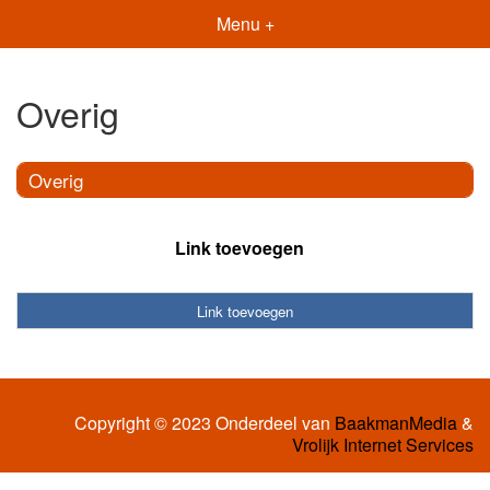
Menu +
Overig
Overig
Link toevoegen
Link toevoegen
Copyright © 2023 Onderdeel van
BaakmanMedia
&
Vrolijk Internet Services