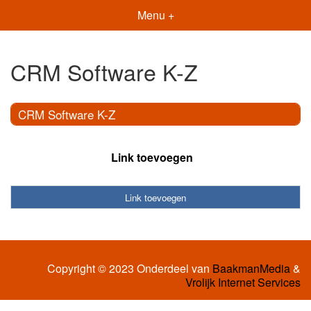
Menu +
CRM Software K-Z
CRM Software K-Z
Link toevoegen
Link toevoegen
Copyright © 2023 Onderdeel van
BaakmanMedia
&
Vrolijk Internet Services